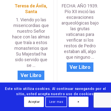
Teresa de Ávila,
FECHA: AÑO 1939.
Santa
Pío XII inició las
excavaciones
1. Viendo yo las
arqueológicas bajo
misericordias que
las grutas
nuestro Señor
vaticanas para
hace con las almas
verificar si los
que traía a estos
restos de Pedro
monasterios que
estaban allí, algo
Su Majestad ha
que ninguno ...
sido servido que
se ...
Ver Libro
Ver Libro
Este sitio utiliza cookies. Al continuar navegando por el
sitio, usted acepta nuestro uso de cookies.
Aceptar
Leer mas
×