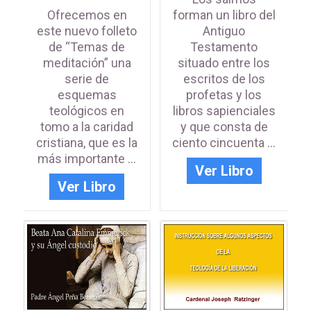
Ofrecemos en
forman un libro del
este nuevo folleto
Antiguo
de “Temas de
Testamento
meditación” una
situado entre los
serie de
escritos de los
esquemas
profetas y los
teológicos en
libros sapienciales
tomo a la caridad
y que consta de
cristiana, que es la
ciento cincuenta ...
más importante ...
Ver Libro
Ver Libro
IDENTIFICATE PARA
ACCEDER
Iniciar sesión con Google