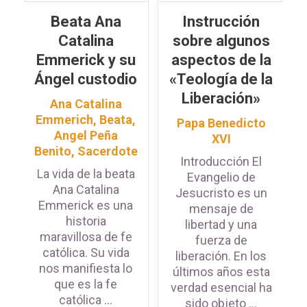
Iniciar sesión con Linkedin
Beata Ana
Instrucción
o
Catalina
sobre algunos
ACCEDER
¿Has olvidado la contraseña?
Emmerick y su
aspectos de la
Ángel custodio
«Teología de la
Liberación»
Ana Catalina
Adquiere una suscripción
Emmerich, Beata
,
Papa Benedicto
Angel Peña
XVI
Benito, Sacerdote
Introducción El
La vida de la beata
Evangelio de
Ana Catalina
Jesucristo es un
Emmerick es una
mensaje de
historia
libertad y una
maravillosa de fe
fuerza de
católica. Su vida
liberación. En los
nos manifiesta lo
últimos años esta
que es la fe
verdad esencial ha
católica ...
sido objeto ...