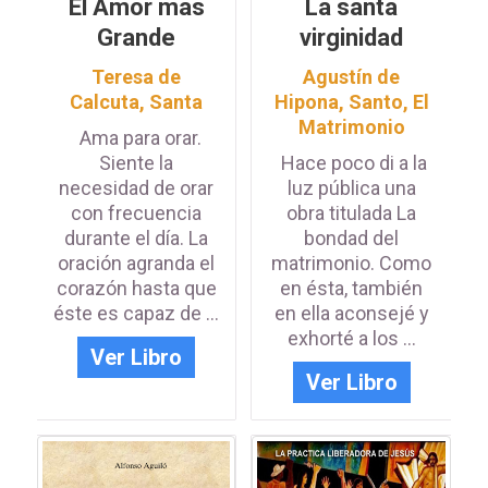
El Amor más
La santa
Grande
virginidad
Teresa de
Agustín de
Calcuta, Santa
Hipona, Santo
,
El
Matrimonio
Ama para orar.
Siente la
Hace poco di a la
necesidad de orar
luz pública una
con frecuencia
obra titulada La
durante el día. La
bondad del
oración agranda el
matrimonio. Como
corazón hasta que
en ésta, también
éste es capaz de ...
en ella aconsejé y
exhorté a los ...
Ver Libro
Ver Libro