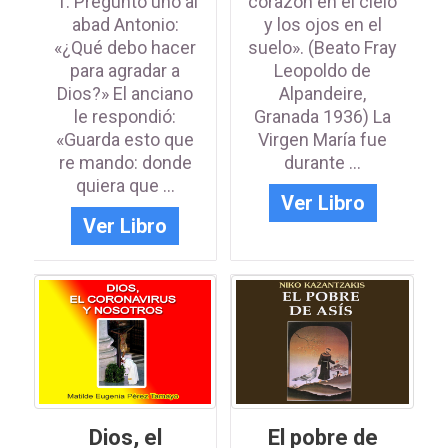
1. Preguntó uno al
corazón en el cielo
abad Antonio:
y los ojos en el
«¿Qué debo hacer
suelo». (Beato Fray
para agradar a
Leopoldo de
Dios?» El anciano
Alpandeire,
le respondió:
Granada 1936) La
«Guarda esto que
Virgen María fue
re mando: donde
durante ...
quiera que ...
Ver Libro
Ver Libro
Dios, el
El pobre de