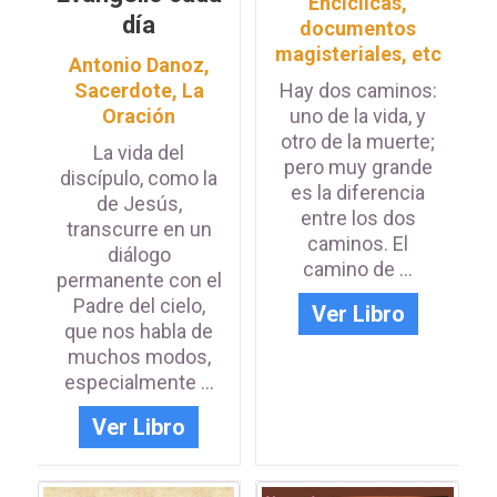
Encíclicas,
Iniciar sesión con Linkedin
día
documentos
o
magisteriales, etc
Antonio Danoz,
ACCEDER
Sacerdote
,
La
Hay dos caminos:
¿Has olvidado la contraseña?
Oración
uno de la vida, y
otro de la muerte;
La vida del
pero muy grande
Adquiere una suscripción
discípulo, como la
es la diferencia
de Jesús,
entre los dos
transcurre en un
caminos. El
diálogo
camino de ...
permanente con el
Padre del cielo,
Ver Libro
que nos habla de
muchos modos,
especialmente ...
Ver Libro