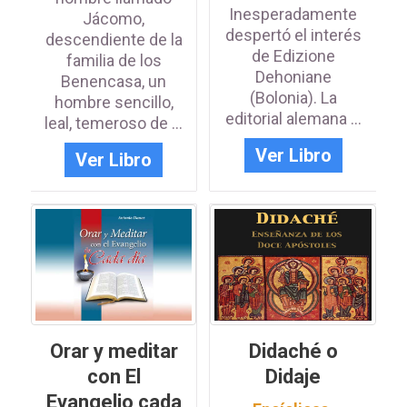
Inesperadamente
Jácomo,
despertó el interés
descendiente de la
de Edizione
familia de los
Dehoniane
Benencasa, un
(Bolonia). La
hombre sencillo,
editorial alemana ...
leal, temeroso de ...
Ver Libro
Ver Libro
IDENTIFICATE PARA
ACCEDER
Orar y meditar
Didaché o
con El
Didaje
Iniciar sesión con Google
Evangelio cada