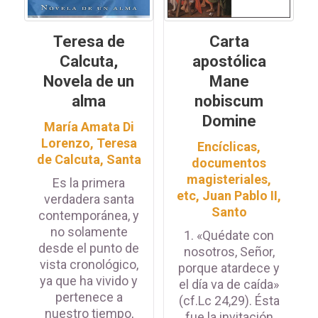
Teresa de
Carta
Calcuta,
apostólica
Novela de un
Mane
alma
nobiscum
Domine
María Amata Di
Lorenzo
,
Teresa
Encíclicas,
de Calcuta, Santa
documentos
magisteriales,
Es la primera
etc
,
Juan Pablo II,
verdadera santa
Santo
contemporánea, y
no solamente
1. «Quédate con
desde el punto de
nosotros, Señor,
vista cronológico,
porque atardece y
ya que ha vivido y
el día va de caída»
pertenece a
(cf.Lc 24,29). Ésta
nuestro tiempo,
fue la invitación