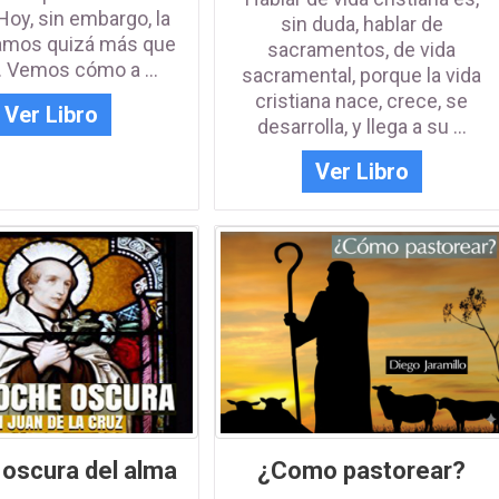
Iniciar sesión con Google
Hoy, sin embargo, la
sin duda, hablar de
amos quizá más que
Iniciar sesión con Linkedin
sacramentos, de vida
 Vemos cómo a ...
sacramental, porque la vida
o
cristiana nace, crece, se
ACCEDER
Ver Libro
desarrolla, y llega a su ...
¿Has olvidado la contraseña?
Ver Libro
oscura del alma
¿Como pastorear?