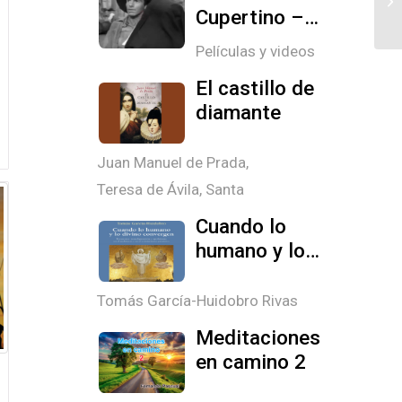
Cupertino –
Película
Películas y videos
Completa en
El castillo de
Español
diamante
Juan Manuel de Prada
,
Teresa de Ávila, Santa
Cuando lo
humano y lo
divino
convergen
Tomás García-Huidobro Rivas
Meditaciones
en camino 2