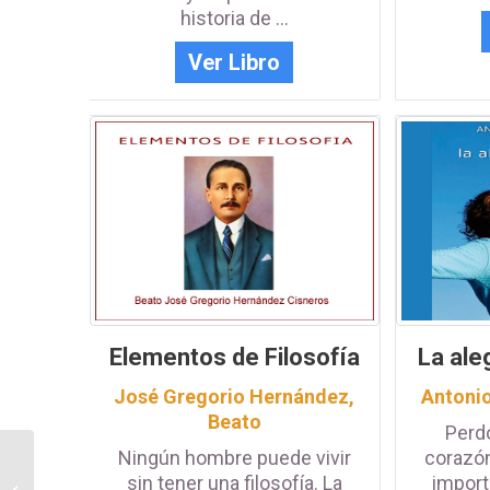
historia de ...
Ver Libro
Elementos de Filosofía
La ale
José Gregorio Hernández,
Antoni
Beato
Perdo
Ningún hombre puede vivir
corazón
Libro eBook
sin tener una filosofía. La
importa
Introducción a la vida