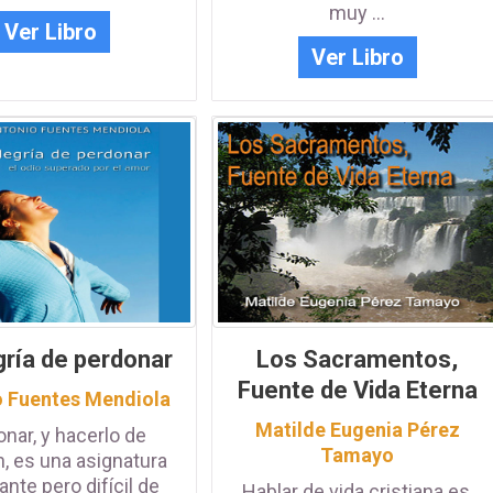
muy ...
Ver Libro
Ver Libro
gría de perdonar
Los Sacramentos,
IDENTIFICATE PARA
Adquiere una suscripción
Fuente de Vida Eterna
ACCEDER
o Fuentes Mendiola
Matilde Eugenia Pérez
nar, y hacerlo de
Tamayo
, es una asignatura
nte pero difícil de
Hablar de vida cristiana es,