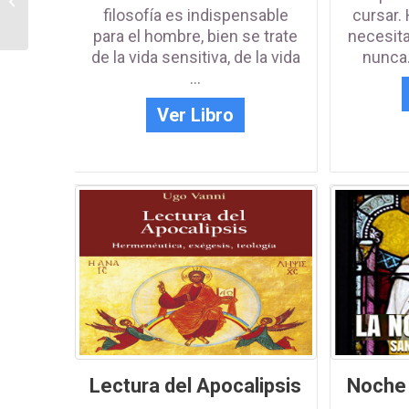
filosofía es indispensable
cursar. 
de oración
para el hombre, bien se trate
necesit
de la vida sensitiva, de la vida
nunca.
...
Ver Libro
Lectura del Apocalipsis
Noche 