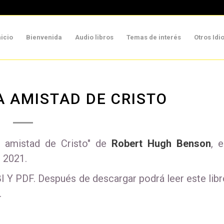
nicio
Bienvenida
Audio libros
Temas de interés
Otros Id
A AMISTAD DE CRISTO
a amistad de Cristo" de
Robert Hugh Benson
, 
, 2021.
Y PDF. Después de descargar podrá leer este libr
.