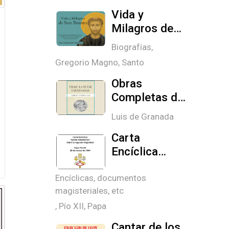
Vida y
Milagros de
San Benito
Biografías
,
Abad
Gregorio Magno, Santo
Obras
Completas de
Fray Luis de
Luis de Granada
Granada
Carta
Encíclica
«SACRA
VIRGINITAS»
Encíclicas, documentos
magisteriales, etc
,
Pío XII, Papa
Cantar de los