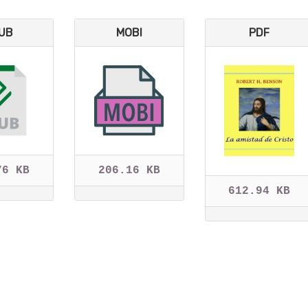
UB
MOBI
PDF
76 KB
206.16 KB
612.94 KB