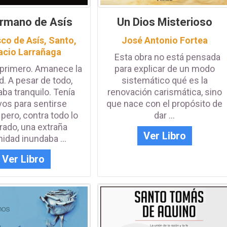
ermano de Asís
Un Dios Misterioso
sco de Asís, Santo
,
José Antonio Fortea
acio Larrañaga
Esta obra no está pensada
 primero. Amanece la
para explicar de un modo
ad. A pesar de todo,
sistemático qué es la
ba tranquilo. Tenía
renovación carismática, sino
vos para sentirse
que nace con el propósito de
 pero, contra todo lo
dar ...
rado, una extraña
Ver Libro
idad inundaba ...
Ver Libro