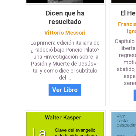
Dicen que ha
El H
resucitado
Franci
Ign
Vittorio Messori
Capítulo
La primera edición italiana de
libert
¿Padeció bajo Poncio Pilato?
regresa
-una «investigación sobre la
moti
Pasión y Muerte de Jesús» -
abatido,
tal y como dice el subtítulo
espe
del ...
seren
Ver Libro