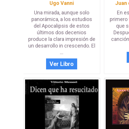
Ugo Vanni
Juan 
Una mirada, aunque solo
En es
panorámica, a los estudios
primero 
del Apocalipsis de estos
que s
últimos dos decenios
Despué
produce la clara impresión de
canción
un desarrollo in crescendo. El
...
Ver Libro