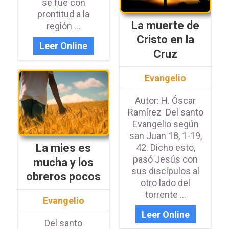
se fue con
prontitud a la
La muerte de
región ...
Cristo en la
Leer Online
Cruz
Evangelio
Autor: H. Óscar
Ramírez Del santo
Evangelio según
san Juan 18, 1-19,
La mies es
42. Dicho esto,
pasó Jesús con
mucha y los
sus discípulos al
obreros pocos
otro lado del
torrente ...
Evangelio
Leer Online
Del santo