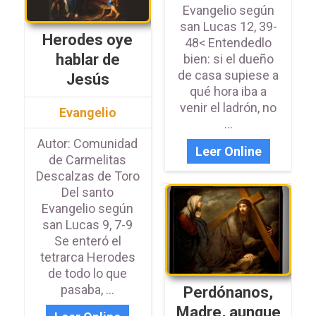
Evangelio según
san Lucas 12, 39-
Herodes oye
48< Entendedlo
hablar de
bien: si el dueño
de casa supiese a
Jesús
qué hora iba a
venir el ladrón, no
Evangelio
...
Autor: Comunidad
Leer Online
de Carmelitas
Descalzas de Toro
Del santo
Evangelio según
san Lucas 9, 7-9
Se enteró el
tetrarca Herodes
de todo lo que
pasaba, ...
Perdónanos,
Madre, aunque