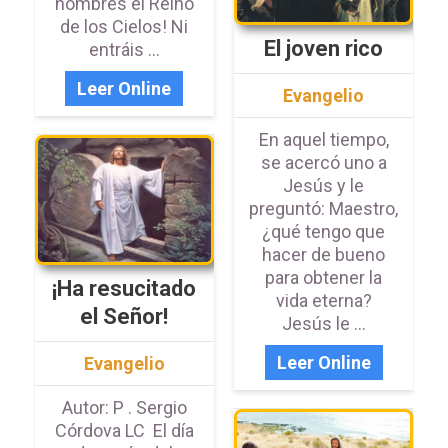
hombres el Reino
de los Cielos! Ni
El joven rico
entráis ...
Leer Online
Evangelio
En aquel tiempo,
se acercó uno a
Jesús y le
preguntó: Maestro,
¿qué tengo que
hacer de bueno
para obtener la
¡Ha resucitado
vida eterna?
el Señor!
Jesús le ...
Leer Online
Evangelio
Autor: P . Sergio
Córdova LC El día