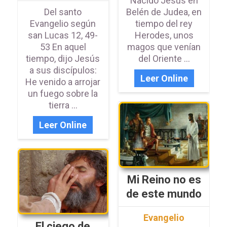
Nacido Jesús en
Del santo
Belén de Judea, en
Evangelio según
tiempo del rey
san Lucas 12, 49-
Herodes, unos
53 En aquel
magos que venían
tiempo, dijo Jesús
del Oriente ...
a sus discípulos:
Leer Online
He venido a arrojar
un fuego sobre la
tierra ...
Leer Online
Mi Reino no es
de este mundo
Evangelio
El ciego de