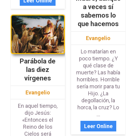
Leer Online
a veces sí
sabemos lo
que hacemos
Evangelio
Lo matarían en
poco tiempo. ¿Y
Parábola de
qué clase de
las diez
muerte? Las había
vírgenes
horribles. Horrible
sería morir para tu
Evangelio
Hijo. ¿La
degollación, la
En aquel tiempo,
horca, la cruz? Lo
dijo Jesús:
...
«Entonces el
Leer Online
Reino de los
Cielos será