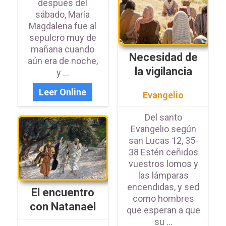
después del
sábado, María
Magdalena fue al
sepulcro muy de
mañana cuando
Necesidad de
aún era de noche,
la vigilancia
y ...
Leer Online
Evangelio
Del santo
Evangelio según
san Lucas 12, 35-
38 Estén ceñidos
vuestros lomos y
las lámparas
encendidas, y sed
El encuentro
como hombres
con Natanael
que esperan a que
su ...