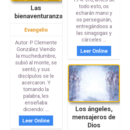
todo esto, os
Las
echarán mano y
bienaventuranzas
os perseguirán,
entregándoos a
Evangelio
las sinagogas y
cárceles ...
Autor: P Clemente
González Viendo
Leer Online
la muchedumbre,
subió al monte, se
sentó, y sus
discípulos se le
acercaron. Y
tomando la
palabra, les
enseñaba
Los ángeles,
diciendo: ...
mensajeros de
Leer Online
Dios