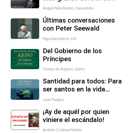
Iniciar sesión con Linkedin
San José
Angel Peña Benito, Sacerdote
o
ACCEDER
Últimas conversaciones
¿Has olvidado la contraseña?
con Peter Seewald
Papa Benedicto XVI
Adquiere una suscripción
Del Gobierno de los
Príncipes
Tomás de Aquino, Santo
Santidad para todos: Para
ser santos en la vida
ordinaria
Juan Puigbo
¡Ay de aquél por quien
viniere el escándalo!
Andrés Codesal Martín