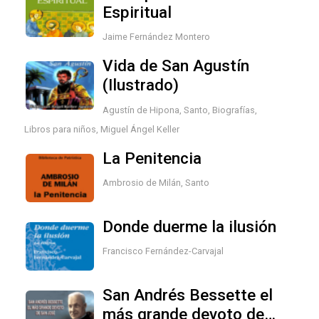
Espiritual
Jaime Fernández Montero
Vida de San Agustín
(Ilustrado)
Agustín de Hipona, Santo
,
Biografías
,
Libros para niños
,
Miguel Ángel Keller
La Penitencia
Ambrosio de Milán, Santo
IDENTIFICATE PARA
Donde duerme la ilusión
ACCEDER
Francisco Fernández-Carvajal
San Andrés Bessette el
Iniciar sesión con Google
más grande devoto de