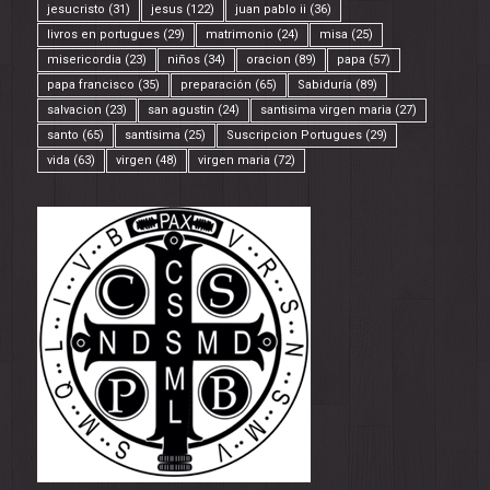
jesucristo
(31)
jesus
(122)
juan pablo ii
(36)
livros en portugues
(29)
matrimonio
(24)
misa
(25)
misericordia
(23)
niños
(34)
oracion
(89)
papa
(57)
papa francisco
(35)
preparación
(65)
Sabiduría
(89)
salvacion
(23)
san agustin
(24)
santisima virgen maria
(27)
santo
(65)
santísima
(25)
Suscripcion Portugues
(29)
vida
(63)
virgen
(48)
virgen maria
(72)