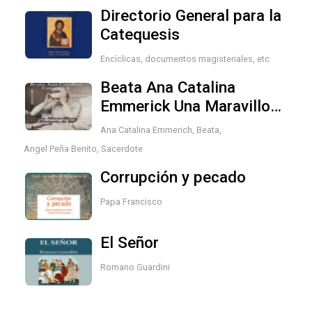
Directorio General para la
Catequesis
Encíclicas, documentos magisteriales, etc
Beata Ana Catalina
Emmerick Una Maravillosa
Historia de Fe
Ana Catalina Emmerich, Beata
,
Angel Peña Benito, Sacerdote
Corrupción y pecado
Papa Francisco
El Señor
Romano Guardini