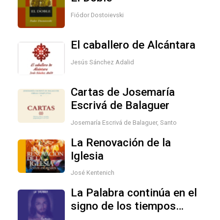
Fiódor Dostoievski
El caballero de Alcántara
Jesús Sánchez Adalid
Cartas de Josemaría
Escrivá de Balaguer
Josemaría Escrivá de Balaguer, Santo
La Renovación de la
Iglesia
José Kentenich
La Palabra continúa en el
signo de los tiempos
Volumenes I, II y III