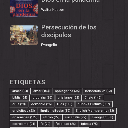
Walter Kasper
Persecución de los
discípulos
Evangelio
ETIQUETAS
almas
(24)
amor
(103)
apologetica
(35)
benedicto xvi
(23)
biblia
(24)
biografia
(85)
cristianos
(32)
Cristo
(143)
cruz
(28)
demonio
(26)
Dios
(119)
eBooks Gratuito
(987)
enciclicas
(23)
English eBooks
(52)
English Membership
(53)
enseñanza
(129)
eterno
(22)
eucaristía
(22)
evangelio
(88)
exorcismo
(24)
fe
(70)
felicidad
(26)
iglesia
(75)