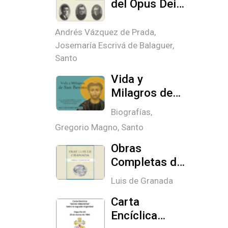
del Opus Dei,
partes I, II y III
Andrés Vázquez de Prada
,
Josemaría Escrivá de Balaguer,
Santo
Vida y
Milagros de
San Benito
Biografías
,
Abad
Gregorio Magno, Santo
Obras
Completas de
Fray Luis de
Luis de Granada
Granada
Carta
Encíclica