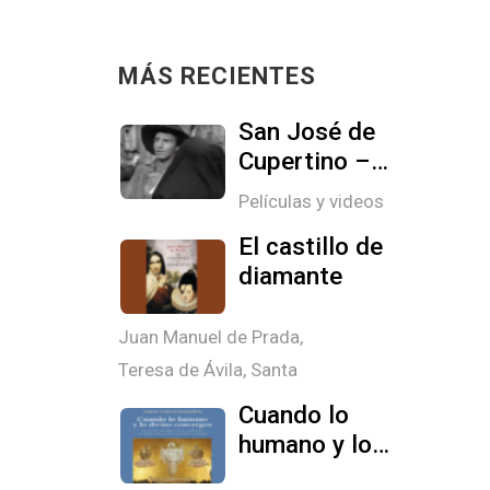
MÁS RECIENTES
San José de
Cupertino –
Película
Películas y videos
Completa en
El castillo de
Español
diamante
Juan Manuel de Prada
,
Teresa de Ávila, Santa
Cuando lo
humano y lo
divino